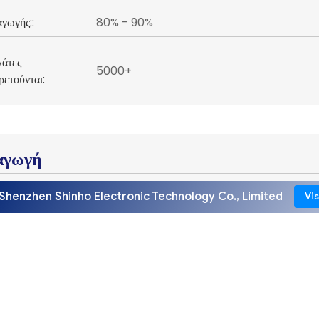
γωγής::
80% - 90%
λάτες
5000+
ετούνται:
αγωγή