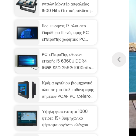
ιντσών Μονιτέρ ασφαλείας
1500 Nits Οπτική σύνδεση
PCAP Πατητή οθόνη με
κάλυψη προστασίας οθόνης
11ος πυρήνας I7 όλοι στα
παράθυρα 11 ενός αφής PC
επιτροπής χωρητικό PC
επιτροπής αφής AIO
TMP2.0
PC επιτροπής οθονών
επαφής I5 6360U DDR4
16GB SSD 256G 1000nits
21.5» LCD
Κράμα αργιλίου βιομηχανικό
όλοι σε μια πολυ οθόνη αφής
σημείων PCAP PC Celeron
J4125
Υψηλή φωτεινότητα 1000
ψείρες 19» βιομηχανικό
ψήφισμα οργάνων ελέγχου
1440X900 αντιεκθαμβωτικό