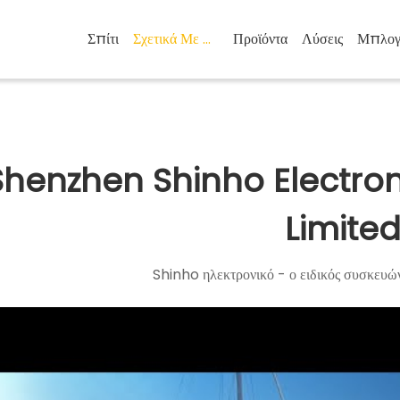
Σπίτι
Σχετικά Με Εμάς
Προϊόντα
Λύσεις
Μπλογ
Shenzhen Shinho Electron
Limite