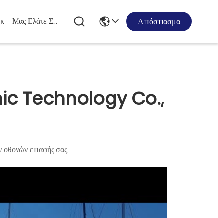
κ
Μας Ελάτε Σε Επαφή Με
Απόσπασμα
ic Technology Co.,
d
Shinho ηλεκτρονικό - ο ειδικός συσκευών οθονών επαφής σας