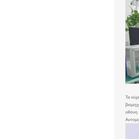
Τα κύρ
βιομηχ
οθόνη 
Αυτομα