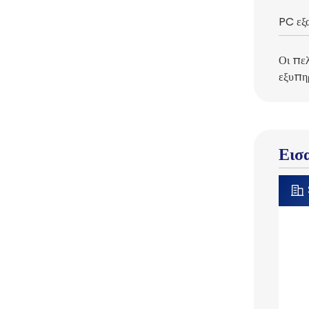
PC εξα
Οι πε
εξυπηρ
Εισ