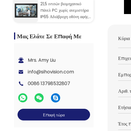
21,5 ιντσών βιομηχανικό
πάνελ PC χωρίς ανεμιστήρα
IP65 Αδιάβροχη οθόνη αφής
με αντίσταση 5 καλωδίων
Μας Ελάτε Σε Επαφή Με
Κύρια 
Επιχει
Mrs. Amy Liu
info@sihovision.com
Εμπορ
0086 13798532807
Αριθ. 
Ετήσια
Επαφή τώρα
Έτος π