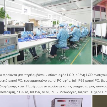
ια προϊόντα μας περιλαμβάνουν οθόνη αφής LCD, οθόνη LCD ανοιχτού
ανικό panel PC, ενσωματωμένο panel PC αφής, full IP65 panel PC, βι
διαφήμισης κ.λπ. Παρέχουμε τα προϊόντα και τις υπηρεσίες μας παγκο
τοποίηση, SCADA, KIOSK, ATM, POS, Μεταφορές, Ιατρική, Τυχερά Παιχνί