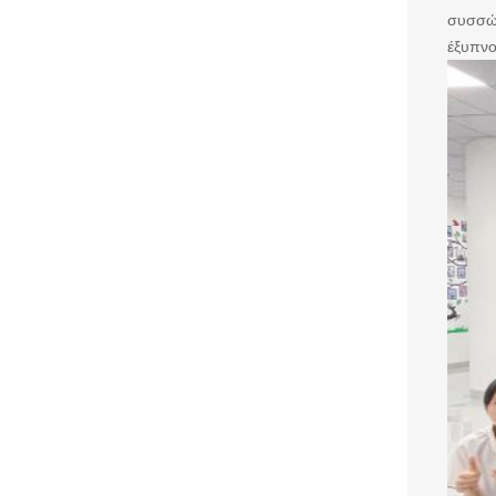
συσσώρ
έξυπνο