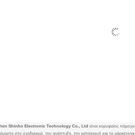
hen Shinho Electronic Technology Co., Ltd
είναι κορυφαίος πάροχ
υόμαστε στο σχεδιασμό, την ανάπτυξη, την κατασκευή και το μάρκετι