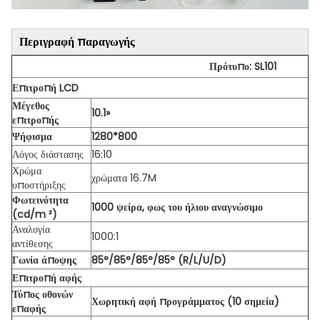
Περιγραφή παραγωγής
Πρότυπο: SL101
Επιτροπή LCD
Μέγεθος
10.1»
επιτροπής
Ψήφισμα
1280*800
Λόγος διάστασης
16:10
Χρώμα
χρώματα 16.7M
υποστήριξης
Φωτεινότητα
1000 ψείρα, φως του ήλιου αναγνώσιμο
(cd/m ²)
Αναλογία
1000:1
αντίθεσης
Γωνία άποψης
85°/85°/85°/85° (R/L/U/D)
Επιτροπή αφής
Τύπος οθονών
Χωρητική αφή προγράμματος (10 σημεία)
επαφής