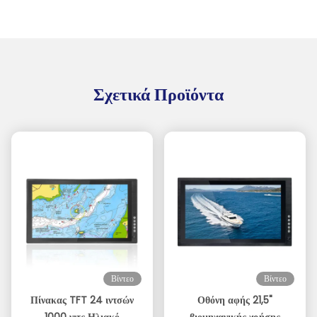
Σχετικά Προϊόντα
Βίντεο
Βίντεο
Πίνακας TFT 24 ιντσών
Οθόνη αφής 21,5"
1000 νιτς Ηλιακό
βιομηχανικής χρήσης