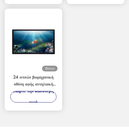
απόθεμα Τροφοδοσία DC
οπτική σύνδεση LCD
9-36V
1000 νιτς οθόνες με αντι
λάμψη
Βίντεο
24 ιντσών βιομηχανική
οθόνη αφής αντηλιακή
Πάρτε την καλύτερη
1500nits υψηλής
φωτεινότητας οθόνη
τιμή