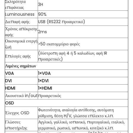
Σκληρότητα
3H
επιφάνειας
Luminousness
90%
Διεπαφή αφής
USB (RS232 προαιρετικό)
Χρόνος απόκρισης
2ms
αφής
Οικονομικά ενεργή
>50 εκατομμύριο φορές
ζωή
(δύστροπη αφή 4 ή 5 καλωδίων, αφή IR
Επιλογές αφής
προαιρετικές)
Λιμένες σημάτων
VGA
1×VGA
DVI
1×DVI
HDMI
1×HDMI
Ακουστικό in/out
προαιρετικός
OSD
Φωτεινότητα, αναλογία αντίθεσης, αυτόματη
Έλεγχος OSD
ρύθμιση, θέση H/V, γλώσσα επίλεκτο κ.λπ.
Γλώσσες
Αγγλικό, γαλλικό, ισπανικό, πορτογαλικό, ιταλικό,
υποστήριξης
γερμανικό, ρωσικό, ιαπωνικό, κινεζικό κ.λπ.