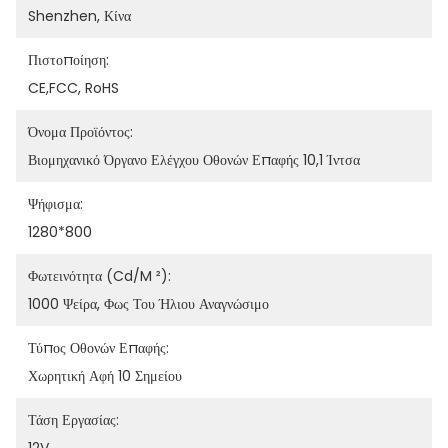
Shenzhen, Κίνα
Πιστοποίηση:
CE,FCC, RoHS
Όνομα Προϊόντος:
Βιομηχανικό Όργανο Ελέγχου Οθονών Επαφής 10,1 Ίντσα
Ψήφισμα:
1280*800
Φωτεινότητα (cd/m ²):
1000 Ψείρα, Φως Του Ήλιου Αναγνώσιμο
Τύπος Οθονών Επαφής:
Χωρητική Αφή 10 Σημείου
Τάση Εργασίας: