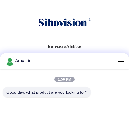
Κοινωνικά Μέσα
Amy Liu
Γρήγορη επικοινωνία
1:50 PM
Τηλ.
86-0755-23747569
Good day, what product are you looking for?
Ηλεκτρονικό ταχυδρομείο
info@sihovision.com
Διεύθυνση:
Διεύθυνση: Δωμάτιο 607, 6/F, οικοδόμηση Μ, πάρκο