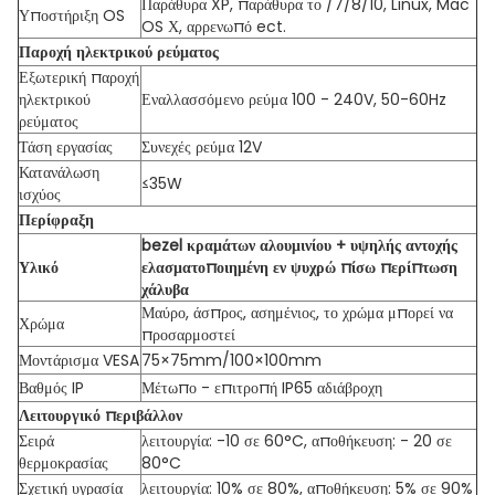
Παράθυρα XP, παράθυρα το /7/8/10, Linux, Mac
Υποστήριξη OS
OS Χ, αρρενωπό ect.
Παροχή ηλεκτρικού ρεύματος
Εξωτερική παροχή
ηλεκτρικού
Εναλλασσόμενο ρεύμα 100 - 240V, 50-60Hz
ρεύματος
Τάση εργασίας
Συνεχές ρεύμα 12V
Κατανάλωση
≤35W
ισχύος
Περίφραξη
bezel κραμάτων αλουμινίου + υψηλής αντοχής
Υλικό
ελασματοποιημένη εν ψυχρώ πίσω περίπτωση
χάλυβα
Μαύρο, άσπρος, ασημένιος, το χρώμα μπορεί να
Χρώμα
προσαρμοστεί
Μοντάρισμα VESA
75×75mm/100×100mm
Βαθμός IP
Μέτωπο - επιτροπή IP65 αδιάβροχη
Λειτουργικό περιβάλλον
Σειρά
λειτουργία: -10 σε 60°C, αποθήκευση: - 20 σε
θερμοκρασίας
80°C
Σχετική υγρασία
λειτουργία: 10% σε 80%, αποθήκευση: 5% σε 90%