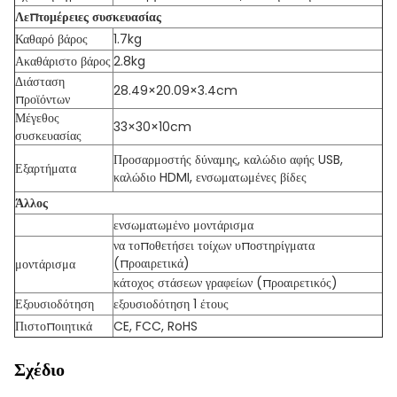
Λεπτομέρειες συσκευασίας
Καθαρό βάρος
1.7kg
Ακαθάριστο βάρος
2.8kg
Διάσταση
28.49×20.09×3.4cm
προϊόντων
Μέγεθος
33×30×10cm
συσκευασίας
Προσαρμοστής δύναμης, καλώδιο αφής USB,
Εξαρτήματα
καλώδιο HDMI, ενσωματωμένες βίδες
Άλλος
ενσωματωμένο μοντάρισμα
να τοποθετήσει τοίχων υποστηρίγματα
(προαιρετικά)
μοντάρισμα
κάτοχος στάσεων γραφείων (προαιρετικός)
Εξουσιοδότηση
εξουσιοδότηση 1 έτους
Πιστοποιητικά
CE, FCC, RoHS
Σχέδιο