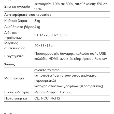
λειτουργία: 10% σε 80%, αποθήκευση: 5% σε
Σχετική υγρασία
90%
Λεπτομέρειες συσκευασίας
Καθαρό βάρος
3kg
Ακαθάριστο βάρος
4kg
Διάσταση
31.14×20.99×4.1cm
προϊόντων
Μέγεθος
40×33×16cm
συσκευασίας
Προσαρμοστής δύναμης, καλώδιο αφής USB,
Εξαρτήματα
καλώδιο HDMI, ανοικτές εξαρτήσεις πλαισίων
Άλλος
ανοικτό πλαίσιο
να τοποθετήσει τοίχων υποστηρίγματα
Μοντάρισμα
(προαιρετικά)
κάτοχος στάσεων γραφείων (προαιρετικός)
Εξουσιοδότηση
εξουσιοδότηση 1 έτους
Πιστοποιητικά
CE, FCC, RoHS