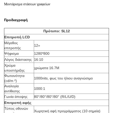
Μοντάρισμα στάσεων γραφείων
Προδιαγραφή
Πρότυπο: SL12
Επιτροπή LCD
Μέγεθος
12»
επιτροπής
Ψήφισμα
1280*800
Λόγος διάστασης
16:10
Χρώμα
χρώματα 16.7M
υποστήριξης
Φωτεινότητα
1000nits, φως του ήλιου αναγνώσιμο
(cd/m ²)
Αναλογία
1000:1
αντίθεσης
Γωνία άποψης
80°/80°/80°/80° (R/L/U/D)
Επιτροπή αφής
Τύπος οθονών
Χωρητική αφή προγράμματος (10 σημεία)