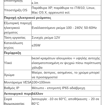
υποστήριξης
κ.λπ.
Παράθυρα XP, παράθυρα το /7/8/10, Linux,
Υποστήριξη OS
Mac OS Χ, αρρενωπό ect.
Παροχή ηλεκτρικού ρεύματος
Εξωτερική παροχή
ηλεκτρικού
Εναλλασσόμενο ρεύμα 100 - 240V, 50-60Hz
ρεύματος
Τάση εργασίας
Συνεχές ρεύμα 12V
Κατανάλωση
≤35W
ισχύος
Περίφραξη
bezel κραμάτων αλουμινίου + υψηλής αντοχής
Υλικό
ελασματοποιημένη εν ψυχρώ πίσω περίπτωση
χάλυβα
Μαύρο, άσπρος, ασημένιος, το χρώμα μπορεί
Χρώμα
να προσαρμοστεί
Μοντάρισμα VESA
100×100mm
Βαθμός IP
Μέτωπο - επιτροπή IP65 αδιάβροχη
Λειτουργικό περιβάλλον
Σειρά
λειτουργία: -10 σε 60°C, αποθήκευση: - 20 σε
θερμοκρασίας
80°C