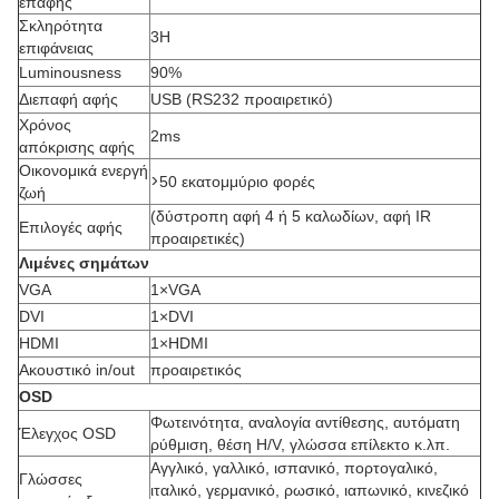
επαφής
Σκληρότητα
3H
επιφάνειας
Luminousness
90%
Διεπαφή αφής
USB (RS232 προαιρετικό)
Χρόνος
2ms
απόκρισης αφής
Οικονομικά ενεργή
>
50 εκατομμύριο φορές
ζωή
(δύστροπη αφή 4 ή 5 καλωδίων, αφή IR
Επιλογές αφής
προαιρετικές)
Λιμένες σημάτων
VGA
1×VGA
DVI
1×DVI
HDMI
1×HDMI
Ακουστικό in/out
προαιρετικός
OSD
Φωτεινότητα, αναλογία αντίθεσης, αυτόματη
Έλεγχος OSD
ρύθμιση, θέση H/V, γλώσσα επίλεκτο κ.λπ.
Αγγλικό, γαλλικό, ισπανικό, πορτογαλικό,
Γλώσσες
ιταλικό, γερμανικό, ρωσικό, ιαπωνικό, κινεζικό