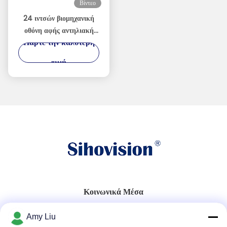
Βίντεο
24 ιντσών βιομηχανική
οθόνη αφής αντηλιακή
Πάρτε την καλύτερη
1500nits υψηλής
φωτεινότητας οθόνη
τιμή
Κοινωνικά Μέσα
Amy Liu