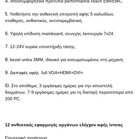
4.
Αποσυμφορητικά πρότυπα performance.reach EMI/EMC.
5.
Υιοθετήστε την ανθεκτική επιτροπή αφής 5 καλωδίων,
σταθερός, ανθεκτικός, αντιπαρεμβατική.
6.
Υψηλή επίδοση mainboard, συνεχής λειτουργία 7x24.
7.
12-24V ευρεία υποστήριξη τάσης.
8.
bezel untra 3MM, ιδανικό για ενσωματωμένος στη μηχανή.
9.
Διεπαφές αφής .full VGA+HDMI+DVI+.
10.
Στο απόθεμα, 3 εργάσιμες ημέρες για την αποστολή
δειγμάτων, 7-9 εργάσιμες ημέρες για τη διαταγή περισσότερα από
200 PC.
12 ανθεκτικές εφαρμογές οργάνων ελέγχου αφής ίντσας
Εσωτερικό περίπτερο