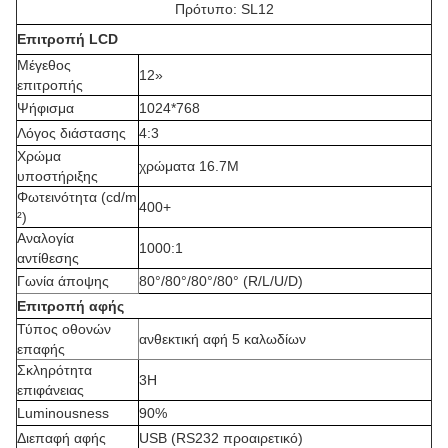
Πρότυπο: SL12
Επιτροπή LCD
Μέγεθος
12»
επιτροπής
Ψήφισμα
1024*768
Λόγος διάστασης
4:3
Χρώμα
χρώματα 16.7M
υποστήριξης
Φωτεινότητα (cd/m
400+
²)
Αναλογία
1000:1
αντίθεσης
Γωνία άποψης
80°/80°/80°/80° (R/L/U/D)
Επιτροπή αφής
Τύπος οθονών
ανθεκτική αφή 5 καλωδίων
επαφής
Σκληρότητα
3H
επιφάνειας
Luminousness
90%
Διεπαφή αφής
USB (RS232 προαιρετικό)