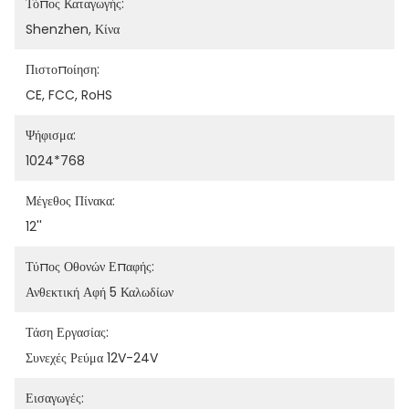
Τόπος Καταγωγής:
Shenzhen, Κίνα
Πιστοποίηση:
CE, FCC, RoHS
Ψήφισμα:
1024*768
Μέγεθος Πίνακα:
12''
Τύπος Οθονών Επαφής:
Ανθεκτική Αφή 5 Καλωδίων
Τάση Εργασίας:
Συνεχές Ρεύμα 12V-24V
Εισαγωγές: