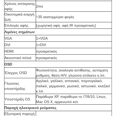
Χρόνος απόκρισης
2ms
αφής
Οικονομικά ενεργή
>
35 εκατομμύριο φορές
ζωή
Επιλογές αφής
(χωρητική αφή, αφή IR προαιρετικές)
Λιμένες σημάτων
VGA
1×VGA
DVI
1×DVI
HDMI
προαιρετικός
Ακουστικό in/out
προαιρετικός
OSD
Φωτεινότητα, αναλογία αντίθεσης, αυτόματη
Έλεγχος OSD
ρύθμιση, θέση H/V, γλώσσα επίλεκτο κ.λπ.
Αγγλικό, γαλλικό, ισπανικό, πορτογαλικό,
Γλώσσες
ιταλικό, γερμανικό, ρωσικό, ιαπωνικό, κινεζικό
υποστήριξης
κ.λπ.
Παράθυρα XP, παράθυρα το /7/8/10, Linux,
Υποστήριξη OS
Mac OS Χ, αρρενωπό ect.
Παροχή ηλεκτρικού ρεύματος
Εξωτερική παροχή