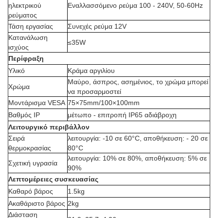
ηλεκτρικού
Εναλλασσόμενο ρεύμα 100 - 240V, 50-60Hz
ρεύματος
Τάση εργασίας
Συνεχές ρεύμα 12V
Κατανάλωση
≤35W
ισχύος
Περίφραξη
Υλικό
Κράμα αργιλίου
Μαύρο, άσπρος, ασημένιος, το χρώμα μπορεί
Χρώμα
να προσαρμοστεί
Μοντάρισμα VESA
75×75mm/100×100mm
Βαθμός IP
μέτωπο - επιτροπή IP65 αδιάβροχη
Λειτουργικό περιβάλλον
Σειρά
λειτουργία: -10 σε 60°C, αποθήκευση: - 20 σε
θερμοκρασίας
80°C
λειτουργία: 10% σε 80%, αποθήκευση: 5% σε
Σχετική υγρασία
90%
Λεπτομέρειες συσκευασίας
Καθαρό βάρος
1.5kg
Ακαθάριστο βάρος
2kg
Διάσταση