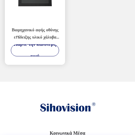
Βιομηχανικό αφής οθόνης
επίδειξης υλικό χάλυβα
Πάρτε την καλύτερη
οργάνων ελέγχου υψηλής
αντοχής
τιμή
ελασματοποιημένο εν
ψυχρώ
Κοινωνικά Μέσα