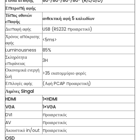
Γωνία άποψης
80°/80°/80°/80° (R/L/U/D)
Επιτροπή αφής
Τύπος οθονών
ανθεκτική αφή 5 καλωδίων
επαφής
Διεπαφή αφής
USB (RS232 προαιρετικό)
Χρόνος απόκρισης
<5ms>
αφής
Luminousness
85%
Σκληρότητα
3H
επιφάνειας
Οικονομικά ενεργή
>35 εκατομμύριο φορές
ζωή
Επιλογές αφής
(Αφή PCAP προαιρετική)
Λιμένες Singal
HDMI
1×HDMI
VGA
1×VGA
DVI
προαιρετικός
AV
προαιρετικός
Ακουστικό in/out
προαιρετικός
OSD