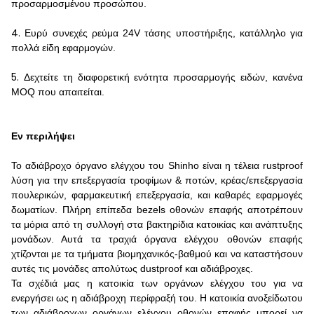
προσαρμοσμένου προσώπου.
4.
Ευρύ συνεχές ρεύμα 24V τάσης υποστήριξης, κατάλληλο για
πολλά είδη εφαρμογών.
5.
Δεχτείτε τη διαφορετική ενότητα προσαρμογής ειδών, κανένα
MOQ που απαιτείται.
Εν περιλήψει
Το αδιάβροχο όργανο ελέγχου του Shinho είναι η τέλεια rustproof
λύση για την επεξεργασία τροφίμων & ποτών, κρέας/επεξεργασία
πουλερικών, φαρμακευτική επεξεργασία, και καθαρές εφαρμογές
δωματίων. Πλήρη επίπεδα bezels οθονών επαφής αποτρέπουν
τα μόρια από τη συλλογή στα βακτηρίδια κατοικίας και ανάπτυξης
μονάδων. Αυτά τα τραχιά όργανα ελέγχου οθονών επαφής
χτίζονται με τα τμήματα βιομηχανικός-βαθμού και να καταστήσουν
αυτές τις μονάδες απολύτως dustproof και αδιάβροχες.
Τα σχέδιά μας η κατοικία των οργάνων ελέγχου του για να
ενεργήσει ως η αδιάβροχη περίφραξή του. Η κατοικία ανοξείδωτου
των αδιάβροχων οργάνων ελέγχου οθονών επαφής μπορεί να