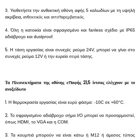
3. Υιοθετήστε την ανθεκτική οθόνη αφής 5 καλωδίων με τη υψηλή
, ανθεκτικός και αντιπαρεμβατικός.
ακρίβεια
4. Όλη η κατοικία είναι σφραγισμένο και fanless σχέδιο με IP65
αδιάβροχο και dustproof.
5.
Η τάση εργασίας είναι συνεχές ρεύμα 24V, μπορεί να γίνει στο
σειρά
συνεχές ρεύμα 12V ή την ευρεία
τάσης
.
Τα πλεονεκτήματα της οθόνης επαφής 21,5 ίντσας ελέγχουν με το
ανοξείδωτο
1.
Η θερμοκρασία εργασίας είναι ευρύ φάσμα: -10C σε +60°C.
2.
Το σφραγισμένο αδιάβροχο σήμα I/O μπορεί να προσαρμοστεί,
όπως HDMI, το VGA και η COM.
3.
Τα κουμπιά μπορούν να είναι κάτω ή M12 ή άμεσος τύπος