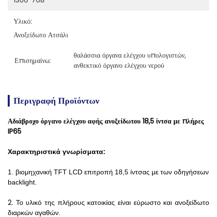
1366*768
Υλικό:
Ανοξείδωτο Ατσάλι
θαλάσσια όργανα ελέγχου υπολογιστών
, 
Επισημαίνω:
ανθεκτικό όργανο ελέγχου νερού
Περιγραφή Προϊόντων
Αδιάβροχο όργανο ελέγχου αφής ανοξείδωτου 18,5 ίντσα με πλήρες
IP65
Χαρακτηριστικά γνωρίσματα:
1. βιομηχανική TFT LCD επιτροπή 18,5 ίντσας με των οδηγήσεων
backlight.
2.
Το υλικό της πλήρους κατοικίας
είναι εύρωστο και ανοξείδωτο
διαρκών αγαθών.