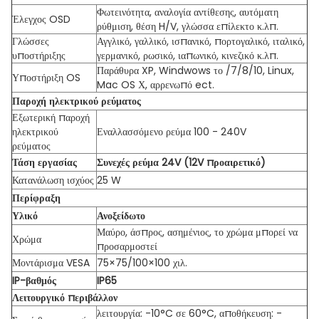
Φωτεινότητα, αναλογία αντίθεσης, αυτόματη
Έλεγχος OSD
ρύθμιση, θέση H/V, γλώσσα επίλεκτο κ.λπ.
Γλώσσες
Αγγλικό, γαλλικό, ισπανικό, πορτογαλικό, ιταλικό,
υποστήριξης
γερμανικό, ρωσικό, ιαπωνικό, κινεζικό κ.λπ.
Παράθυρα XP, Windwows το /7/8/10, Linux,
Υποστήριξη OS
Mac OS Χ, αρρενωπό ect.
Παροχή ηλεκτρικού ρεύματος
Εξωτερική παροχή
ηλεκτρικού
Εναλλασσόμενο ρεύμα 100 - 240V
ρεύματος
Τάση εργασίας
Συνεχές ρεύμα 24V (12V προαιρετικό)
Κατανάλωση ισχύος
25 W
Περίφραξη
Υλικό
Ανοξείδωτο
Μαύρο, άσπρος, ασημένιος, το χρώμα μπορεί να
Χρώμα
προσαρμοστεί
Μοντάρισμα VESA
75×75/100×100 χιλ.
IP-βαθμός
IP65
Λειτουργικό περιβάλλον
λειτουργία: -10°C σε 60°C, αποθήκευση: -