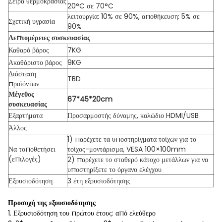
Σειρά θερμοκρασίας
20°C σε 70°C
λειτουργία: 10% σε 90%, αποθήκευση: 5% σε
Σχετική υγρασία
90%
Λεπτομέρειες συσκευασίας
Καθαρό βάρος
7KG
Ακαθάριστο βάρος
9KG
Διάσταση
TBD
προϊόντων
Μέγεθος
67*45*20cm
συσκευασίας
Εξαρτήματα
Προσαρμοστής δύναμης, καλώδιο HDMI/USB
Άλλος
1) παρέχετε τα υποστηρίγματα τοίχων για το
Να τοποθετήσει
τοίχος-μοντάρισμα, VESA 100×100mm
(επιλογές)
2) παρέχετε το σταθερό κάτοχο μετάλλων για να
υποστηρίξετε το όργανο ελέγχου
Εξουσιοδότηση
3 έτη εξουσιοδότησης
Προσοχή της εξουσιοδότησης
1. Εξουσιοδότηση του πρώτου έτους: από ελεύθερο