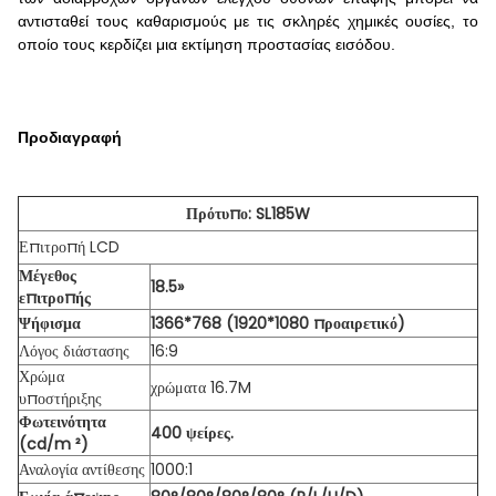
αντισταθεί τους καθαρισμούς με τις σκληρές χημικές ουσίες, το
οποίο τους κερδίζει μια εκτίμηση προστασίας εισόδου.
Προδιαγραφή
Πρότυπο: SL185W
Επιτροπή LCD
Μέγεθος
18.5»
επιτροπής
Ψήφισμα
1366*768 (1920*1080 προαιρετικό)
Λόγος διάστασης
16:9
Χρώμα
χρώματα 16.7M
υποστήριξης
Φωτεινότητα
400 ψείρες.
(cd/m ²)
Αναλογία αντίθεσης
1000:1