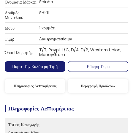
Shinho
Ονομασία Μάρκας:
Αριθμός
SH101
Μοντέλου:
1 κομμάτι
Μούβ:
Διαπραγματεύσιμα
Τιμή:
T/T, Paypl, L/C, D/A, D/P, Western Union,
Όροι Πληρωμής:
MoneyGram
Πάρτε Την Καλύτερη Τιμή
Επαφή Τώρα
Πληροφορίες Λεπτομέρειας
Περιγραφή Προϊόντων
Πληροφορίες Λεπτομέρειας
Τόπος Καταγωγής: