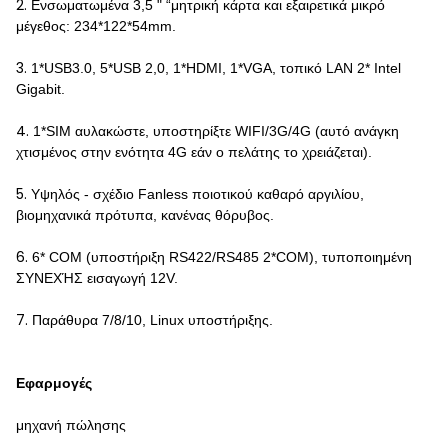
2.
Ενσωματωμένα 3,5 " “μητρική κάρτα και εξαιρετικά μικρό
μέγεθος: 234*122*54mm.
3.
1*USB3.0, 5*USB 2,0, 1*HDMI, 1*VGA, τοπικό LAN 2* Intel
Gigabit.
4.
1*SIM αυλακώστε, υποστηρίξτε WIFI/3G/4G (αυτό ανάγκη
χτισμένος στην ενότητα 4G εάν ο πελάτης το χρειάζεται).
5.
Υψηλός - σχέδιο Fanless ποιοτικού καθαρό αργιλίου,
βιομηχανικά πρότυπα, κανένας θόρυβος.
6.
6* COM (υποστήριξη RS422/RS485 2*COM), τυποποιημένη
ΣΥΝΕΧΉΣ εισαγωγή 12V.
7.
Παράθυρα 7/8/10, Linux υποστήριξης.
Εφαρμογές
μηχανή πώλησης