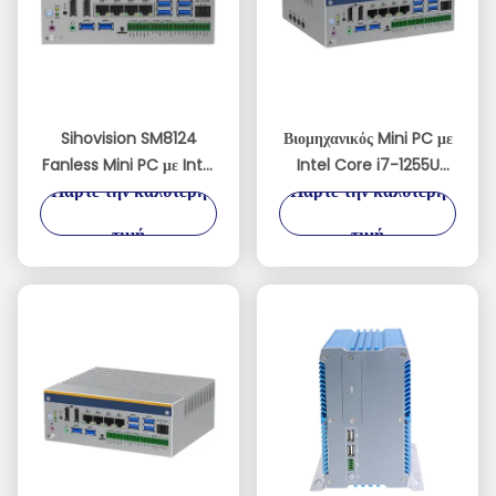
Sihovision SM8124
Βιομηχανικός Mini PC με
Fanless Mini PC με Intel
Intel Core i7-1255U
Πάρτε την καλύτερη
Πάρτε την καλύτερη
i5-1235U, DDR5 64GB
DDR5 64GB και Dual-
RAM και DIN-Rail
DP 4K χωρίς ανεμιστήρα
τιμή
τιμή
Mounting για
βιομηχανικές εφαρμογές