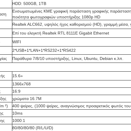
HDD: 500GB, 1TB
Ενσωματωμένες ΚΜΕ γραφική παράσταση γραφικής παράσταση
αση
ποιότητα φωτογραφιών υποστήριξης 1080p HD
Realtek ALC662, υψηλός ήχος καθορισμού (HD), γραμμή μέσα,
Επί του ελεγκτή Realtek RTL 8111E Gigabit Ethernet
ο
WIFI
2*USB+1*LAN+1*RS232+1*RS422
γίας
Παράθυρα 7/8/10 υποστήριξης, Linux, Ubuntu, Debian κ.λπ.
πής
15.6»
1366x768
ς
16:9
ξης
χρώματα 16.7M
/m ²)
400 ψείρες, (1000 ψείρες, αναγνώσιμος προαιρετικός φωτός του
ης
10ms
σης
1000:1
80/80/80/80 (R/L/U/D)