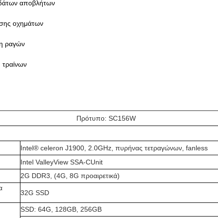
υδάτων αποβλήτων
υσης οχημάτων
ση ραγών
 τραίνων
Πρότυπο: SC156W
Intel® celeron J1900, 2.0GHz, πυρήνας τετραγώνων, fanless
Intel ValleyView SSA-CUnit
2G DDR3, (4G, 8G προαιρετικά)
α
32G SSD
SSD: 64G, 128GB, 256GB