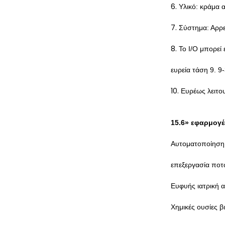
6.
Υλικό: κράμα 
7.
Σύστημα: Αρ
8.
Το I/O μπορεί
ευρεία τάση 9. 9
10.
Ευρέως λειτο
15.6» εφαρμογέ
Αυτοματοποίησ
επεξεργασία πο
Ευφυής ιατρική 
Χημικές ουσίες β