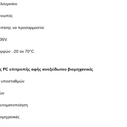
αλουμινίου
ρενωπός
 επίσης να προσαρμοστεί.
-36V.
υργών: -20 σε 70°C.
ς PC επιτροπής αφής ανοξείδωτου βιομηχανικές
η υποσταθμών
τών
αυτοματοποίηση
ιομηχανικές