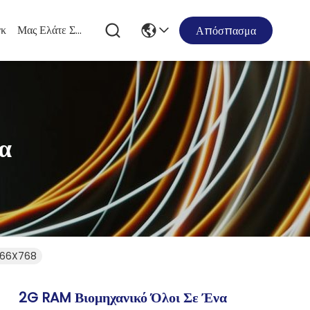
κ
Μας Ελάτε Σε Επαφή Με
Απόσπασμα
α
1366X768
2G RAM Βιομηχανικό Όλοι Σε Ένα