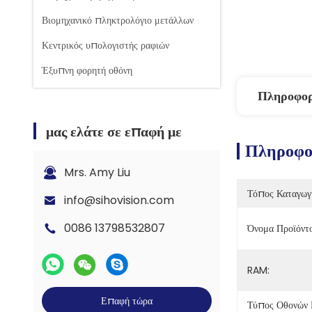
Βιομηχανικό πληκτρολόγιο μετάλλων
Κεντρικός υπολογιστής ραφιών
Έξυπνη φορητή οθόνη
Πληροφορ
μας ελάτε σε επαφή με
Πληροφορ
Mrs. Amy Liu
Τόπος Καταγωγ
info@sihovision.com
0086 13798532807
Όνομα Προϊόντο
RAM:
Επαφή τώρα
Τύπος Οθονών 