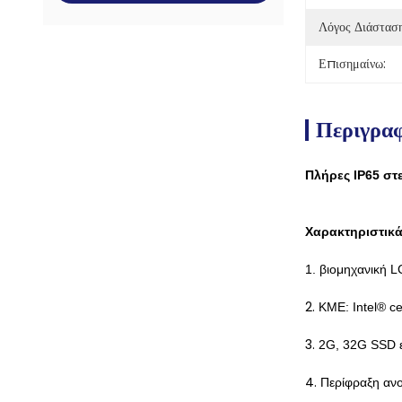
Λόγος Διάσταση
Επισημαίνω:
Περιγρα
Πλήρες IP65 στ
Χαρακτηριστικ
1. βιομηχανική L
2.
ΚΜΕ: Intel® c
3.
2G, 32G SSD εί
4.
Περίφραξη ανο