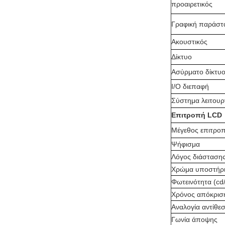
προαιρετικός
Γραφική παράστ
Ακουστικός
Δίκτυο
Ασύρματο δίκτυ
I/O διεπαφή
Σύστημα λειτουρ
Επιτροπή LCD
Μέγεθος επιτρο
Ψήφισμα
Λόγος διάσταση
Χρώμα υποστήρι
Φωτεινότητα (cd
Χρόνος απόκρισ
Αναλογία αντίθε
Γωνία άποψης