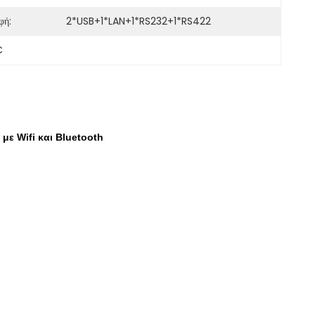
φή:
2*USB+1*LAN+1*RS232+1*RS422
C
με Wifi και Bluetooth