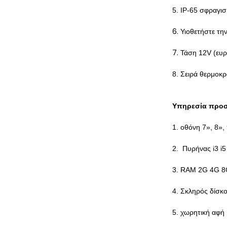
5. IP-65 σφραγι
6.
Υιοθετήστε τη
7.
Τάση 12V (ευρ
8. Σειρά θερμοκρ
Υπηρεσία προ
1. οθόνη 7», 8»,
2. Πυρήνας i3 i5
3. RAM 2G 4G 
4. Σκληρός δίσ
5. χωρητική αφή