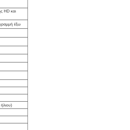
ς HD και
 γραμμή έξω
 ήλιου)