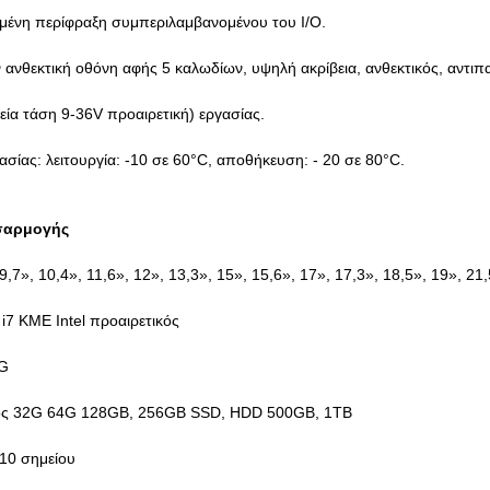
σμένη περίφραξη συμπεριλαμβανομένου του I/O.
ν ανθεκτική οθόνη αφής 5 καλωδίων, υψηλή ακρίβεια, ανθεκτικός, αντιπ
εία τάση 9-36V προαιρετική) εργασίας.
ασίας: λειτουργία: -10 σε 60°C, αποθήκευση: - 20 σε 80°C.
σαρμογής
 9,7», 10,4», 11,6», 12», 13,3», 15», 15,6», 17», 17,3», 18,5», 19», 21
 i7 ΚΜΕ Intel προαιρετικός
8G
κος 32G 64G 128GB, 256GB SSD, HDD 500GB, 1TB
 10 σημείου