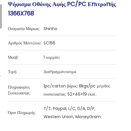
Ψήφισμα Οθόνης Αφής PC/PC Επιτροπής
1366X768
Ονομασία Μάρκας:
Shinho
Αριθμός Μοντέλου:
SC156
Μούβ:
1 κομμάτι
Τιμή:
Διαπραγματεύσιμα
1pc/carton βάρος: 8kgs/pc μέγεθος
Πληροφορίες
Συσκευασίας:
συσκευασίας: 52×46×19 εκατ.
T/T, Paypal, L/C, D/A, D/P,
Όροι Πληρωμής:
Western Union, MoneyGram