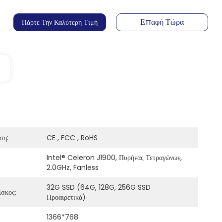
Επαφή Τώρα
Πάρτε Την Καλύτερη Τιμή
ση:
CE , FCC , RoHS
Intel® Celeron J1900, Πυρήνας Τετραγώνων, 
2.0GHz, Fanless
32G SSD (64G, 128G, 256G SSD 
ίσκος:
Προαιρετικά)
1366*768