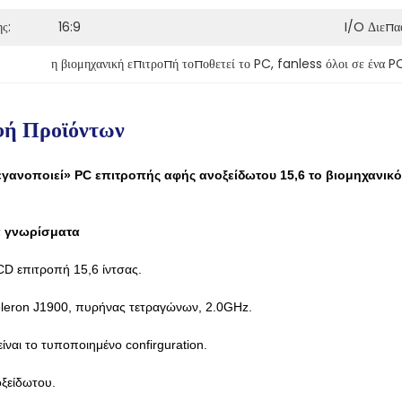
ς:
16:9
I/O Διεπα
η βιομηχανική επιτροπή τοποθετεί το PC
, 
fanless όλοι σε ένα P
φή Προϊόντων
εγανοποιεί» PC επιτροπής αφής ανοξείδωτου 15,6 το βιομηχανικό 
ά γνωρίσματα
CD επιτροπή 15,6 ίντσας.
eleron J1900, πυρήνας τετραγώνων, 2.0GHz.
ναι το τυποποιημένο confirguration.
ξείδωτου.