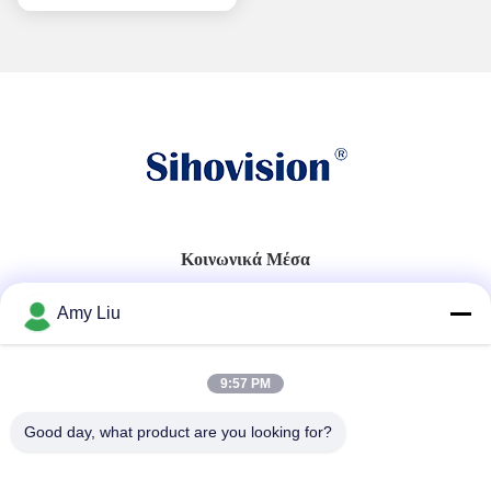
Κοινωνικά Μέσα
Amy Liu
Γρήγορη επικοινωνία
9:57 PM
Τηλ.
86-0755-23747569
Good day, what product are you looking for?
Ηλεκτρονικό ταχυδρομείο