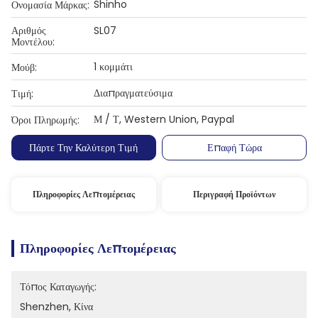
Shinho
Ονομασία Μάρκας:
Αριθμός
SL07
Μοντέλου:
1 κομμάτι
Μούβ:
Διαπραγματεύσιμα
Τιμή:
Μ / Τ, Western Union, Paypal
Όροι Πληρωμής:
Πάρτε Την Καλύτερη Τιμή
Επαφή Τώρα
Πληροφορίες Λεπτομέρειας
Περιγραφή Προϊόντων
Πληροφορίες Λεπτομέρειας
Τόπος Καταγωγής:
Shenzhen, Κίνα