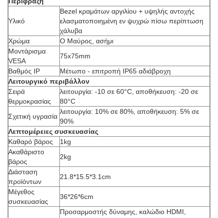
Περίφραξη
Bezel κραμάτων αργιλίου + υψηλής αντοχής
Υλικό
ελασματοποιημένη εν ψυχρώ πίσω περίπτωση
χάλυβα
Χρώμα
Ο Μαύρος, ασήμι
Μοντάρισμα
75x75mm
VESA
Βαθμός IP
Μέτωπο - επιτροπή IP65 αδιάβροχη
Λειτουργικό περιβάλλον
Σειρά
λειτουργία: -10 σε 60°C, αποθήκευση: -20 σε
θερμοκρασίας
80°C
λειτουργία: 10% σε 80%, αποθήκευση: 5% σε
Σχετική υγρασία
90%
Λεπτομέρειες συσκευασίας
Καθαρό βάρος
1kg
Ακαθάριστο
2kg
βάρος
Διάσταση
21.8*15.5*3.1cm
προϊόντων
Μέγεθος
36*26*6cm
συσκευασίας
Προσαρμοστής δύναμης, καλώδιο HDMI,