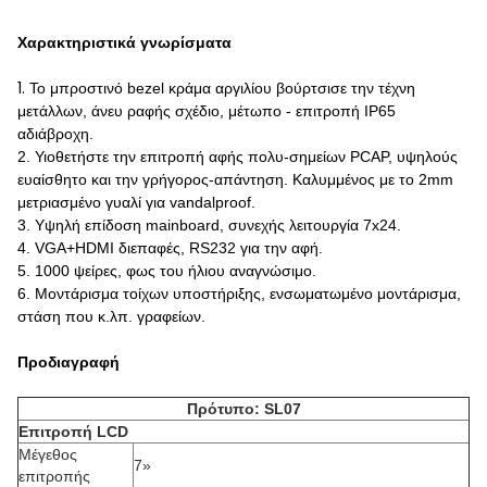
Χαρακτηριστικά γνωρίσματα
1.
Το μπροστινό bezel κράμα αργιλίου βούρτσισε την τέχνη
μετάλλων, άνευ ραφής σχέδιο, μέτωπο - επιτροπή IP65
αδιάβροχη.
2. Υιοθετήστε την επιτροπή αφής πολυ-σημείων PCAP, υψηλούς
ευαίσθητο και την γρήγορος-απάντηση. Καλυμμένος με το 2mm
μετριασμένο γυαλί για vandalproof.
3. Υψηλή επίδοση mainboard, συνεχής λειτουργία 7x24.
4. VGA+HDMI διεπαφές, RS232 για την αφή.
5. 1000 ψείρες, φως του ήλιου αναγνώσιμο.
6. Μοντάρισμα τοίχων υποστήριξης, ενσωματωμένο μοντάρισμα,
στάση που κ.λπ. γραφείων.
Προδιαγραφή
Πρότυπο: SL07
Επιτροπή LCD
Μέγεθος
7»
επιτροπής