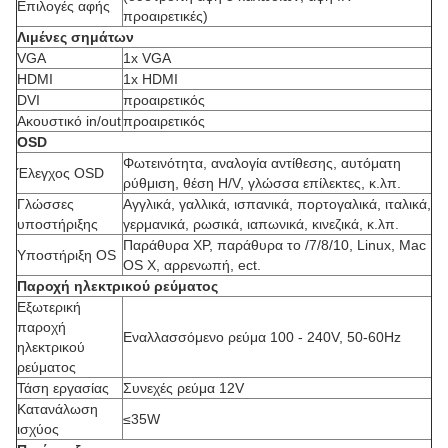
Επιλογές αφής
προαιρετικές)
Λιμένες σημάτων
VGA
1x VGA
HDMI
1x HDMI
DVI
προαιρετικός
Ακουστικό in/out
προαιρετικός
OSD
Φωτεινότητα, αναλογία αντίθεσης, αυτόματη
Έλεγχος OSD
ρύθμιση, θέση H/V, γλώσσα επίλεκτες, κ.λπ.
Γλώσσες
Αγγλικά, γαλλικά, ισπανικά, πορτογαλικά, ιταλικά,
υποστήριξης
γερμανικά, ρωσικά, ιαπωνικά, κινεζικά, κ.λπ.
Παράθυρα XP, παράθυρα το /7/8/10, Linux, Mac
Υποστήριξη OS
OS Χ, αρρενωπή, ect.
Παροχή ηλεκτρικού ρεύματος
Εξωτερική
παροχή
Εναλλασσόμενο ρεύμα 100 - 240V, 50-60Hz
ηλεκτρικού
ρεύματος
Τάση εργασίας
Συνεχές ρεύμα 12V
Κατανάλωση
≤35W
ισχύος