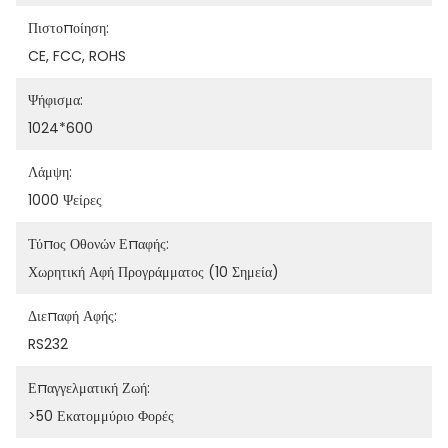
Πιστοποίηση:
CE, FCC, ROHS
Ψήφισμα:
1024*600
Λάμψη:
1000 Ψείρες
Τύπος Οθονών Επαφής:
Χωρητική Αφή Προγράμματος (10 Σημεία)
Διεπαφή Αφής:
RS232
Επαγγελματική Ζωή:
>50 Εκατομμύριο Φορές