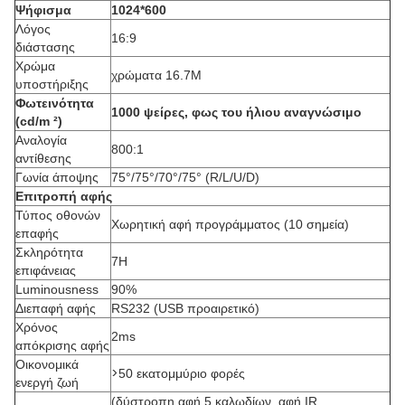
Ψήφισμα
1024*600
Λόγος
16:9
διάστασης
Χρώμα
χρώματα 16.7M
υποστήριξης
Φωτεινότητα
1000 ψείρες, φως του ήλιου αναγνώσιμο
(cd/m ²)
Αναλογία
800:1
αντίθεσης
Γωνία άποψης
75°/75°/70°/75° (R/L/U/D)
Επιτροπή αφής
Τύπος οθονών
Χωρητική αφή προγράμματος (10 σημεία)
επαφής
Σκληρότητα
7H
επιφάνειας
Luminousness
90%
Διεπαφή αφής
RS232 (USB προαιρετικό)
Χρόνος
2ms
απόκρισης αφής
Οικονομικά
>
50 εκατομμύριο φορές
ενεργή ζωή
(δύστροπη αφή 5 καλωδίων, αφή IR