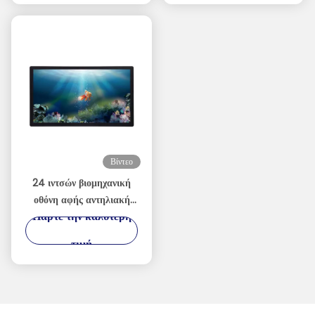
απόθεμα Τροφοδοσία DC
οπτική σύνδεση LCD
9-36V
1000 νιτς οθόνες με αντι
λάμψη
Βίντεο
24 ιντσών βιομηχανική
οθόνη αφής αντηλιακή
Πάρτε την καλύτερη
1500nits υψηλής
φωτεινότητας οθόνη
τιμή