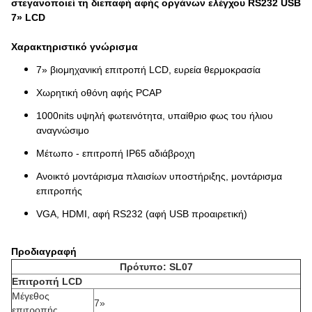
στεγανοποιεί τη διεπαφή αφής οργάνων ελέγχου RS232 USB
7» LCD
Χαρακτηριστικό γνώρισμα
7» βιομηχανική επιτροπή LCD, ευρεία θερμοκρασία
Χωρητική οθόνη αφής PCAP
1000nits υψηλή φωτεινότητα, υπαίθριο φως του ήλιου
αναγνώσιμο
Μέτωπο - επιτροπή IP65 αδιάβροχη
Ανοικτό μοντάρισμα πλαισίων υποστήριξης, μοντάρισμα
επιτροπής
VGA, HDMI, αφή RS232 (αφή USB προαιρετική)
Προδιαγραφή
Πρότυπο: SL07
Επιτροπή LCD
Μέγεθος
7»
επιτροπής