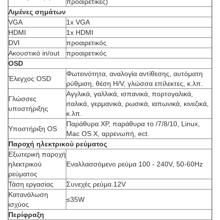
προαιρετικές)
Λιμένες σημάτων
VGA
1x VGA
HDMI
1x HDMI
DVI
προαιρετικός
Ακουστικό in/out
προαιρετικός
OSD
Φωτεινότητα, αναλογία αντίθεσης, αυτόματη
Έλεγχος OSD
ρύθμιση, θέση H/V, γλώσσα επίλεκτες, κ.λπ.
Αγγλικά, γαλλικά, ισπανικά, πορτογαλικά,
Γλώσσες
ιταλικά, γερμανικά, ρωσικά, ιαπωνικά, κινεζικά,
υποστήριξης
κ.λπ.
Παράθυρα XP, παράθυρα το /7/8/10, Linux,
Υποστήριξη OS
Mac OS Χ, αρρενωπή, ect.
Παροχή ηλεκτρικού ρεύματος
Εξωτερική παροχή
ηλεκτρικού
Εναλλασσόμενο ρεύμα 100 - 240V, 50-60Hz
ρεύματος
Τάση εργασίας
Συνεχές ρεύμα 12V
Κατανάλωση
≤35W
ισχύος
Περίφραξη