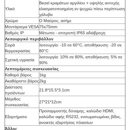
Bezel κραμάτων αργιλίου + υψηλής αντοχής
Υλικό
ελασματοποιημένη εν ψυχρώ πίσω περίπτωση
χάλυβα
Χρώμα
Ο Μαύρος, ασήμι
Μοντάρισμα VESA
75x75mm
Βαθμός IP
Μέτωπο - επιτροπή IP65 αδιάβροχη
Λειτουργικό περιβάλλον
Σειρά
λειτουργία: -10 σε 60°C, αποθήκευση: -20 σε
θερμοκρασίας
80°C
λειτουργία: 10% σε 80%, αποθήκευση: 5% σε
Σχετική υγρασία
90%
Λεπτομέρειες συσκευασίας
Καθαρό βάρος
1kg
Ακαθάριστο βάρος
2kg
Διάσταση
21.8*15.5*3.1cm
προϊόντων
Μέγεθος
27*21*12cm
συσκευασίας
Προσαρμοστής δύναμης, καλώδιο HDMI,
Εξαρτήματα
καλώδιο αφής RS232, ενσωματωμένες βίδες,
ανοικτές εξαρτήσεις πλαισίων
Άλλος