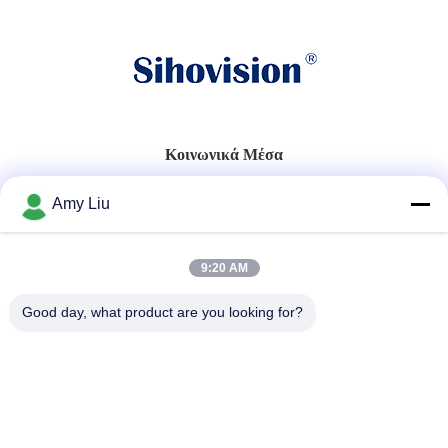
Κοινωνικά Μέσα
Amy Liu
Γρήγορη επικοινωνία
9:20 AM
Τηλ.
86-0755-23747569
Good day, what product are you looking for?
Ηλεκτρονικό ταχυδρομείο
info@sihovision.com
Διεύθυνση:
Διεύθυνση: Δωμάτιο 607, 6/F, οικοδόμηση Μ, πάρκο