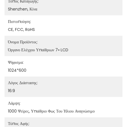
Τόπος Καταγωγής:
Shenzhen, Κίνα
Πιστοποίηση:
CE, FCC, RoHS
Όνομα Προϊόντος:
Όργανο Ελέγχου Υπαίθριων 7» LCD
Ψήφισμα:
1024*600
Λόγος Διάστασης:
16:9
Λάμψη:
1000 Ψείρες, Υπαίθριο Φως Του Ήλιου Αναγνώσιμο
Τύπος Αφής: