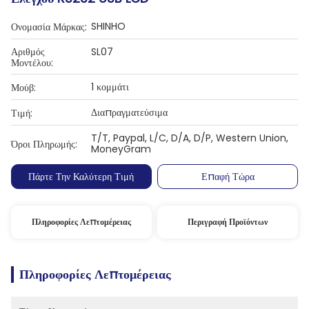
SHINHO
Ονομασία Μάρκας:
Αριθμός
SL07
Μοντέλου:
1 κομμάτι
Μούβ:
Διαπραγματεύσιμα
Τιμή:
T/T, Paypal, L/C, D/A, D/P, Western Union,
Όροι Πληρωμής:
MoneyGram
Πάρτε Την Καλύτερη Τιμή
Επαφή Τώρα
Πληροφορίες Λεπτομέρειας
Περιγραφή Προϊόντων
Πληροφορίες Λεπτομέρειας