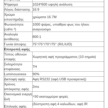
Ψήφισμα
1024*600 υψηλή ανάλυση
Λόγος διάστασης
16:9
Χρώμα
χρώματα 16.7M
υποστήριξης
Φωτεινότητα
1000 ψείρες, υπαίθριο φως του ήλιου
(cd/m ²)
αναγνώσιμο
Αναλογία
800:1
αντίθεσης
Γωνία άποψης
75°/75°/70°/75° (R/L/U/D)
Επιτροπή αφής
Τύπος οθονών
Χωρητική αφή προγράμματος (10 σημεία)
επαφής
Σκληρότητα
7H
επιφάνειας
Luminousness
90%
Διεπαφή αφής
Αφή RS232 (αφή USB προαιρετική)
Χρόνος
2ms
απόκρισης αφής
Οικονομικά ενεργή
>
50 εκατομμύριο φορές
ζωή
(δύστροπη αφή 4 καλωδίων, αφή IR
Επιλογές αφής