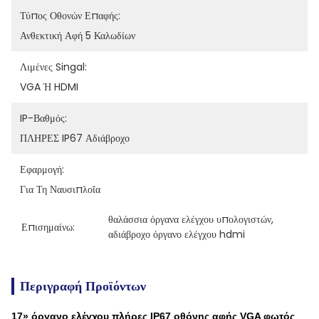
Τύπος Οθονών Επαφής:
Ανθεκτική Αφή 5 Καλωδίων
Λιμένες Singal:
VGA Ή HDMI
IP-Βαθμός:
ΠΛΗΡΕΣ IP67 Αδιάβροχο
Εφαρμογή:
Για Τη Ναυσιπλοΐα
θαλάσσια όργανα ελέγχου υπολογιστών
, 
Επισημαίνω:
αδιάβροχο όργανο ελέγχου hdmi
Περιγραφή Προϊόντων
17» όργανο ελέγχου πλήρες IP67 οθόνης αφής VGA φωτός