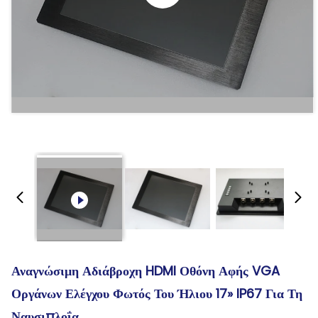
Αναγνώσιμη Αδιάβροχη HDMI Οθόνη Αφής VGA
Οργάνων Ελέγχου Φωτός Του Ήλιου 17» IP67 Για Τη
Ναυσιπλοΐα