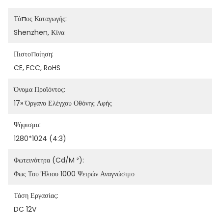
Τόπος Καταγωγής:
Shenzhen, Κίνα
Πιστοποίηση:
CE, FCC, RoHS
Όνομα Προϊόντος:
17» Όργανο Ελέγχου Οθόνης Αφής
Ψήφισμα:
1280*1024 (4:3)
Φωτεινότητα (cd/m ²):
Φως Του Ήλιου 1000 Ψειρών Αναγνώσιμο
Τάση Εργασίας:
DC 12V