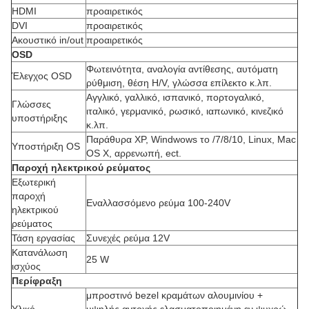
HDMI
προαιρετικός
DVI
προαιρετικός
Ακουστικό in/out
προαιρετικός
OSD
Φωτεινότητα, αναλογία αντίθεσης, αυτόματη
Έλεγχος OSD
ρύθμιση, θέση H/V, γλώσσα επίλεκτο κ.λπ.
Αγγλικό, γαλλικό, ισπανικό, πορτογαλικό,
Γλώσσες
ιταλικό, γερμανικό, ρωσικό, ιαπωνικό, κινεζικό
υποστήριξης
κ.λπ.
Παράθυρα XP, Windwows το /7/8/10, Linux, Mac
Υποστήριξη OS
OS Χ, αρρενωπή, ect.
Παροχή ηλεκτρικού ρεύματος
Εξωτερική
παροχή
Εναλλασσόμενο ρεύμα 100-240V
ηλεκτρικού
ρεύματος
Τάση εργασίας
Συνεχές ρεύμα 12V
Κατανάλωση
25 W
ισχύος
Περίφραξη
μπροστινό bezel κραμάτων αλουμινίου +