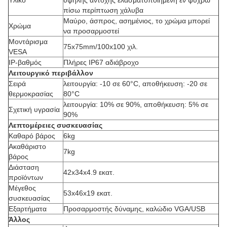
Υλικό
υψηλής αντοχής ελασματοποιημένη εν ψυχρώ
πίσω περίπτωση χάλυβα
Μαύρο, άσπρος, ασημένιος, το χρώμα μπορεί
Χρώμα
να προσαρμοστεί
Μοντάρισμα
75x75mm/100x100 χιλ.
VESA
IP-βαθμός
Πλήρες IP67 αδιάβροχο
Λειτουργικό περιβάλλον
Σειρά
λειτουργία: -10 σε 60°C, αποθήκευση: -20 σε
θερμοκρασίας
80°C
λειτουργία: 10% σε 90%, αποθήκευση: 5% σε
Σχετική υγρασία
90%
Λεπτομέρειες συσκευασίας
Καθαρό βάρος
6kg
Ακαθάριστο
7kg
βάρος
Διάσταση
42x34x4.9 εκατ.
προϊόντων
Μέγεθος
53x46x19 εκατ.
συσκευασίας
Εξαρτήματα
Προσαρμοστής δύναμης, καλώδιο VGA/USB
Άλλος