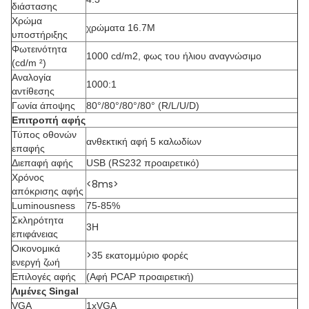
διάστασης
Χρώμα
χρώματα 16.7M
υποστήριξης
Φωτεινότητα
1000 cd/m2, φως του ήλιου αναγνώσιμο
(cd/m ²)
Αναλογία
1000:1
αντίθεσης
Γωνία άποψης
80°/80°/80°/80° (R/L/U/D)
Επιτροπή αφής
Τύπος οθονών
ανθεκτική αφή 5 καλωδίων
επαφής
Διεπαφή αφής
USB (RS232 προαιρετικό)
Χρόνος
<8ms>
απόκρισης αφής
Luminousness
75-85%
Σκληρότητα
3H
επιφάνειας
Οικονομικά
>
35 εκατομμύριο φορές
ενεργή ζωή
Επιλογές αφής
(Αφή PCAP προαιρετική)
Λιμένες Singal
VGA
1xVGA