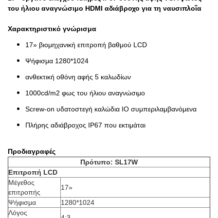
του ήλιου αναγνώσιμο HDMI αδιάβροχο για τη ναυσιπλοΐα
Χαρακτηριστικό γνώρισμα
17» βιομηχανική επιτροπή βαθμού LCD
Ψήφισμα 1280*1024
ανθεκτική οθόνη αφής 5 καλωδίων
1000cd/m2 φως του ήλιου αναγνώσιμο
Screw-on υδατοστεγή καλώδια IO συμπεριλαμβανόμενα
Πλήρης αδιάβροχος IP67 που εκτιμάται
Προδιαγραφές
Πρότυπο: SL17W
Επιτροπή LCD
Μέγεθος
17»
επιτροπής
Ψήφισμα
1280*1024
Λόγος
4:3