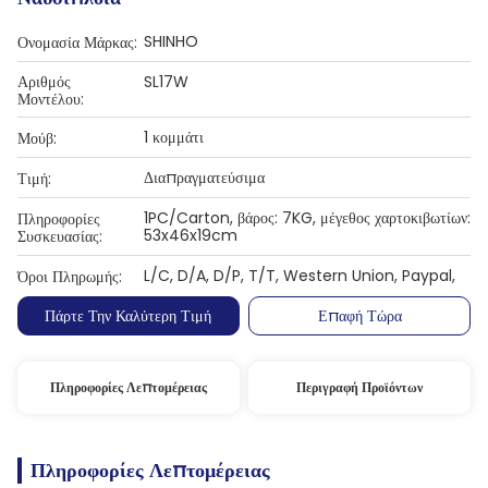
SHINHO
Ονομασία Μάρκας:
Αριθμός
SL17W
Μοντέλου:
1 κομμάτι
Μούβ:
Διαπραγματεύσιμα
Τιμή:
1PC/Carton, βάρος: 7KG, μέγεθος χαρτοκιβωτίων:
Πληροφορίες
53x46x19cm
Συσκευασίας:
L/C, D/A, D/P, T/T, Western Union, Paypal,
Όροι Πληρωμής:
Πάρτε Την Καλύτερη Τιμή
Επαφή Τώρα
Πληροφορίες Λεπτομέρειας
Περιγραφή Προϊόντων
Πληροφορίες Λεπτομέρειας