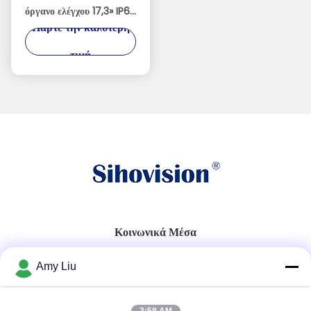
όργανο ελέγχου 17,3» IP67
Πάρτε την καλύτερη
οπτικό συνδέοντας 1000
ψείρες αντιεκθαμβωτικές
τιμή
Κοινωνικά Μέσα
Amy Liu
Γρήγορη επικοινωνία