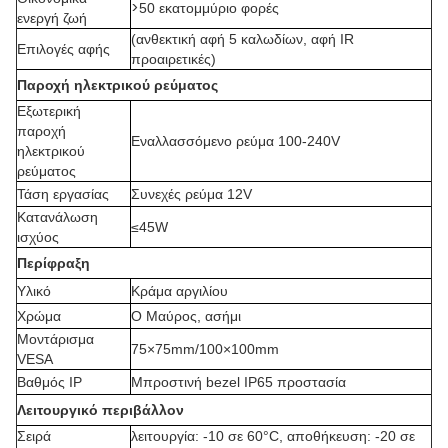
>
50 εκατομμύριο φορές
ενεργή ζωή
(ανθεκτική αφή 5 καλωδίων, αφή IR
Επιλογές αφής
προαιρετικές)
Παροχή ηλεκτρικού ρεύματος
Εξωτερική
παροχή
Εναλλασσόμενο ρεύμα 100-240V
ηλεκτρικού
ρεύματος
Τάση εργασίας
Συνεχές ρεύμα 12V
Κατανάλωση
≤45W
ισχύος
Περίφραξη
Υλικό
Κράμα αργιλίου
Χρώμα
Ο Μαύρος, ασήμι
Μοντάρισμα
75×75mm/100×100mm
VESA
Βαθμός IP
Μπροστινή bezel IP65 προστασία
Λειτουργικό περιβάλλον
Σειρά
λειτουργία: -10 σε 60°C, αποθήκευση: -20 σε