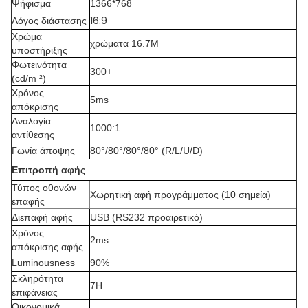
Ψήφισμα
1366*768
16:9
Λόγος διάστασης
Χρώμα
χρώματα 16.7M
υποστήριξης
Φωτεινότητα
300+
(cd/m ²)
Χρόνος
5ms
απόκρισης
Αναλογία
1000:1
αντίθεσης
Γωνία άποψης
80°/80°/80°/80° (R/L/U/D)
Επιτροπή αφής
Τύπος οθονών
Χωρητική αφή προγράμματος (10 σημεία)
επαφής
Διεπαφή αφής
USB (RS232 προαιρετικό)
Χρόνος
2ms
απόκρισης αφής
Luminousness
90%
Σκληρότητα
7H
επιφάνειας
Οικονομικά