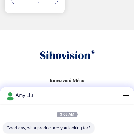
τιμή
μπροστινό πίνακα και
συνεχή λειτουργία 24/7.
Κοινωνικά Μέσα
Amy Liu
Γρήγορη επικοινωνία
3:06 AM
Τηλ.
86-0755-23747569
Good day, what product are you looking for?