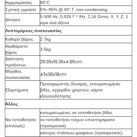
θερμοκρασίας
80°C
Σχετική υγρασία
5%~95% @ 40° Γ, non-condensing
5-500 Hz, 0,026 Γ ² /Hz, 2,16 Grms, Χ, Υ, Ζ, 1
Δόνηση
ώρα ανά άξονα
Λεπτομέρειες συσκευασίας
Καθαρό βάρος
2.7kg
Ακαθάριστο
3.5kg
βάρος
Διάσταση
29.36x19.36x4.85cm
προϊόντων
Μέγεθος
43x38x18cm
συσκευασίας
Προσαρμοστής δύναμης, ενσωματωμένες
Εξαρτήματα
βίδες, εγχειρίδιο χρηστών, κάρτα
εξουσιοδότησης
Άλλος
ενσωματωμένες να τοποθετήσει βίδες
Να τοποθετήσει
να τοποθετήσει τοίχων υποστηρίγματα
(επιλογές)
(προαιρετικά)
κάτοχος στάσεων γραφείων (προαιρετικός)