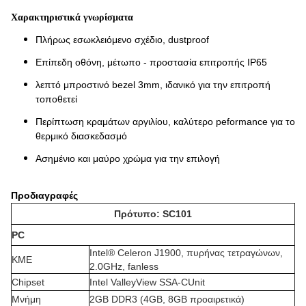
Χαρακτηριστικά γνωρίσματα
Πλήρως εσωκλειόμενο σχέδιο, dustproof
Επίπεδη οθόνη, μέτωπο - προστασία επιτροπής IP65
λεπτό μπροστινό bezel 3mm, ιδανικό για την επιτροπή
τοποθετεί
Περίπτωση κραμάτων αργιλίου, καλύτερο peformance για το
θερμικό διασκεδασμό
Ασημένιο και μαύρο χρώμα για την επιλογή
Προδιαγραφές
Πρότυπο: SC101
PC
Intel® Celeron J1900, πυρήνας τετραγώνων,
ΚΜΕ
2.0GHz, fanless
Chipset
Intel ValleyView SSA-CUnit
Μνήμη
2GB DDR3 (4GB, 8GB προαιρετικά)