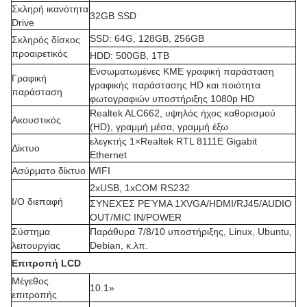
Σκληρή ικανότητα
32GB SSD
Drive
SSD: 64G, 128GB, 256GB
Σκληρός δίσκος
προαιρετικός
HDD: 500GB, 1TB
Ενσωματωμένες ΚΜΕ γραφική παράσταση
Γραφική
γραφικής παράστασης HD και ποιότητα
παράσταση
φωτογραφιών υποστήριξης 1080p HD
Realtek ALC662, υψηλός ήχος καθορισμού
Ακουστικός
(HD), γραμμή μέσα, γραμμή έξω
ελεγκτής 1×Realtek RTL 8111E Gigabit
Δίκτυο
Ethernet
Ασύρματο δίκτυο
WIFI
2xUSB, 1xCOM RS232
I/O διεπαφή
ΣΥΝΕΧΈΣ ΡΕΎΜΑ 1XVGA/HDMI/RJ45/AUDIO
OUT/MIC IN/POWER
Σύστημα
Παράθυρα 7/8/10 υποστήριξης, Linux, Ubuntu,
λειτουργίας
Debian, κ.λπ.
Επιτροπή LCD
Μέγεθος
10.1»
επιτροπής