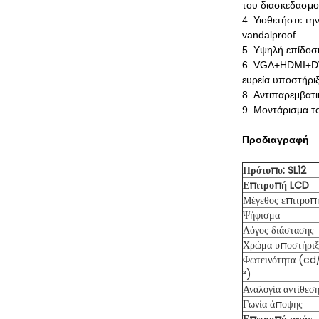
του διασκεδασμο
4. Υιοθετήστε τ
vandalproof.
5. Υψηλή επίδοσ
6. VGA+HDMI+DVI
ευρεία υποστήριξ
8. Αντιπαρεμβατι
9. Μοντάρισμα τ
Προδιαγραφή
Πρότυπο: SL12
Επιτροπή LCD
Μέγεθος επιτροπ
Ψήφισμα
Λόγος διάστασης
Χρώμα υποστήριξ
Φωτεινότητα (c
²)
Αναλογία αντίθεσ
Γωνία άποψης