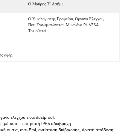
Ο Μαύρος Ή Ασήμι
Ο Υπολογιστής Γραφείου, Όργανο Ελέγχου, 
Που Ενσωματώνεται, Μπανάνα Pi, VESA 
Τοποθετεί
ης αφής
γανο ελέγχου είναι dustproof.
ο, μέτωπο - επιτροπή IP65 αδιάβροχη.
κή ουσία, αντι-Emi, αντίσταση διάβρωσης, άριστη απόδοση