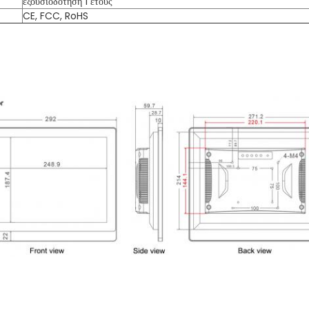
εξουσιοδότηση 1 έτους
CE, FCC, RoHS