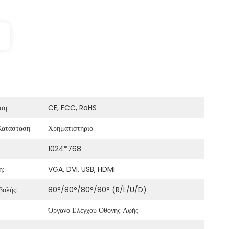
ση:
CE, FCC, RoHS
Κατάσταση:
Χρηματιστήριο
1024*768
η:
VGA, DVI, USB, HDMI
βολής:
80°/80°/80°/80° (R/L/U/D)
Όργανο Ελέγχου Οθόνης Αφής