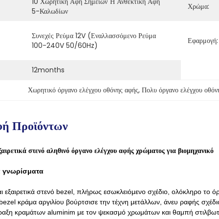
10 Χωρητική Αφή Σημείων Ή Ανθεκτική Αφή 
Χρώμα:
5-Καλωδίων
Συνεχές Ρεύμα 12V (εναλλασσόμενο Ρεύμα 
Εφαρμογή:
100-240V 50/60Hz)
12months
Χωρητικό όργανο ελέγχου οθόνης αφής
, 
Πολυ όργανο ελέγχου οθόν
φή Προϊόντων
εξαιρετικά στενό αληθινό όργανο ελέγχου αφής χρώματος για βιομηχανικό
ά γνωρίσματα
ι εξαιρετικά στενό bezel, πλήρως εσωκλειόμενο σχέδιο, ολόκληρο το όρ
bezel κράμα αργιλίου βούρτσισε την τέχνη μετάλλων, άνευ ραφής σχέδι
ραξη κραμάτων aluminim με τον ψεκασμό χρωμάτων και θαμπή στιλβωτι