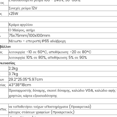
Εναλλασσόμενο ρεύμα 100 - 240V, 50-60Hz
τος
Συνεχές ρεύμα 12V
ος
≤25W
Κράμα αργιλίου
Ο Μαύρος, ασήμι
A
75x75mm/100x100mm
Μέτωπο - επιτροπή IP65 αδιάβροχη
ιβάλλον
ας
λειτουργία: -10 σε 60°C, αποθήκευση: -20 σε 80°C
λειτουργία: 10% σε 80%, αποθήκευση: 5% σε 90%
σκευασίας
2.2kg
ς
3.7kg
των
29.2*25.05*5.97cm
σίας
43*38*18cm
Προσαρμοστής δύναμης, σκοινί δύναμης, καλώδιο VGA, καλώδιο αφής U
χρηστών, κάρτα εξουσιοδότησης
να τοποθετήσει τοίχων υποστηρίγματα (προαιρετικά)
όπος
κάτοχος στάσεων γραφείων (προαιρετικός)