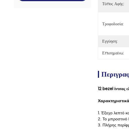
Τύπος Αφής:
Τροφοδοσία:
Εγγύηση:
Επισημαίνω:
Περιγρα
12 bezel ίντσας 
Χαρακτηριστικ
1.
Έξοχο λεπτό κα
2. Το μπροστινό 
3. Πλήρης περίφ