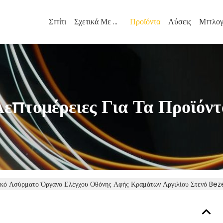
Σπίτι
Σχετικά Με Εμάς
Προϊόντα
Λύσεις
Μπλογ
Λεπτομέρειες Για Τα Προϊόντ
κό Ασύρματο Όργανο Ελέγχου Οθόνης Αφής Κραμάτων Αργιλίου Στενό Bezel