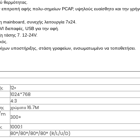
ύ θερμότητας.
ην επιτροπή αφής πολυ-σημείων PCAP, υψηλούς ευαίσθητο και την γρή
η mainboard, συνεχής λειτουργία 7x24.
 διεπαφές, USB για την αφή.
η τάσης 7. 12-24V.
κός.
οίχων υποστήριξης, στάση γραφείων, ενσωματωμένο να τοποθετήσει.
ής
12»
1024*768
4:3
ης
χρώματα 16.7M
d/m
300+
ης
1000:1
80°/80°/80°/80° (R/L/U/D)