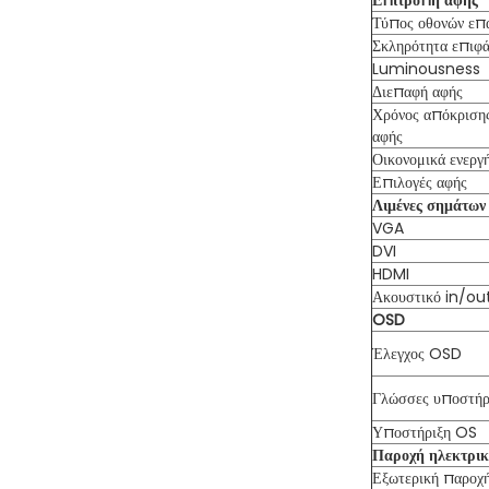
Επιτροπή αφής
Τύπος οθονών επ
Σκληρότητα επιφά
Luminousness
Διεπαφή αφής
Χρόνος απόκριση
αφής
Οικονομικά ενεργ
Επιλογές αφής
Λιμένες σημάτων
VGA
DVI
HDMI
Ακουστικό in/ou
OSD
Έλεγχος OSD
Γλώσσες υποστήρ
Υποστήριξη OS
Παροχή ηλεκτρικ
Εξωτερική παροχ