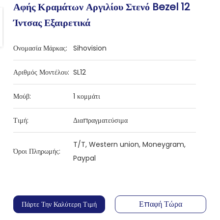
Αφής Κραμάτων Αργιλίου Στενό Bezel 12
Ίντσας Εξαιρετικά
Ονομασία Μάρκας:
Sihovision
Αριθμός Μοντέλου:
SL12
Μούβ:
1 κομμάτι
Τιμή:
Διαπραγματεύσιμα
T/T, Western union, Moneygram,
Όροι Πληρωμής:
Paypal
Επαφή Τώρα
Πάρτε Την Καλύτερη Τιμή