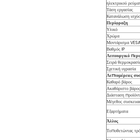
ηλεκτρικού ρεύμα
Τάση εργασίας
Κατανάλωση ισχύ
Περίφραξη
Υλικό
Χρώμα
Μοντάρισμα VES
Βαθμός IP
Λειτουργικό περ
Σειρά θερμοκρασί
Σχετική υγρασία
Λεπτομέρειες συ
Καθαρό βάρος
Ακαθάριστο βάρο
Διάσταση προϊόν
Μέγεθος συσκευα
Εξαρτήματα
Άλλος
Τοποθετώντας τρ