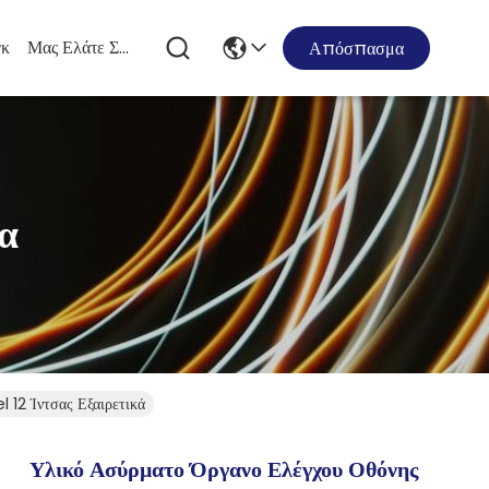
κ
Μας Ελάτε Σε Επαφή Με
Απόσπασμα
α
 12 Ίντσας Εξαιρετικά
Υλικό Ασύρματο Όργανο Ελέγχου Οθόνης