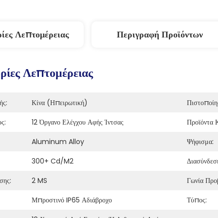
ίες Λεπτομέρειας
Περιγραφή Προϊόντων
ίες Λεπτομέρειας
ής:
Κίνα (Ηπειρωτική)
Πιστοποίη
ς:
12 Όργανο Ελέγχου Αφής Ίντσας
Προϊόντα 
Aluminum Alloy
Ψήφισμα:
300+ Cd/m2
Διασύνδεσ
σης:
2 MS
Γωνία Προ
Μπροστινό IP65 Αδιάβροχο
Τύπος: