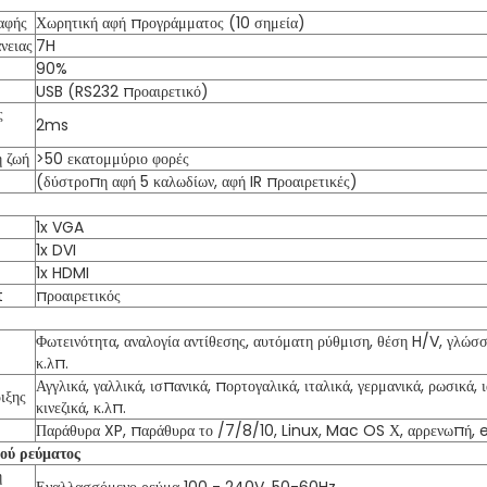
αφής
Χωρητική αφή προγράμματος (10 σημεία)
νειας
7H
90%
USB (RS232 προαιρετικό)
ς
2ms
ή ζωή
>50 εκατομμύριο φορές
(δύστροπη αφή 5 καλωδίων, αφή IR προαιρετικές)
1x VGA
1x DVI
1x HDMI
t
προαιρετικός
Φωτεινότητα, αναλογία αντίθεσης, αυτόματη ρύθμιση, θέση H/V, γλώσσ
κ.λπ.
Αγγλικά, γαλλικά, ισπανικά, πορτογαλικά, ιταλικά, γερμανικά, ρωσικά, 
ιξης
κινεζικά, κ.λπ.
Παράθυρα XP, παράθυρα το /7/8/10, Linux, Mac OS Χ, αρρενωπή, e
ού ρεύματος
ή