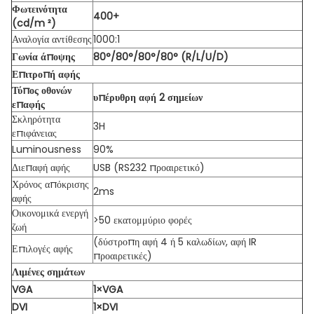
Φωτεινότητα
400+
(cd/m ²)
Αναλογία αντίθεσης
1000:1
Γωνία άποψης
80°/80°/80°/80° (R/L/U/D)
Επιτροπή αφής
Τύπος οθονών
υπέρυθρη αφή 2 σημείων
επαφής
Σκληρότητα
3H
επιφάνειας
Luminousness
90%
Διεπαφή αφής
USB (RS232 προαιρετικό)
Χρόνος απόκρισης
2ms
αφής
Οικονομικά ενεργή
>50 εκατομμύριο φορές
ζωή
(δύστροπη αφή 4 ή 5 καλωδίων, αφή IR
Επιλογές αφής
προαιρετικές)
Λιμένες σημάτων
VGA
1×VGA
DVI
1×DVI