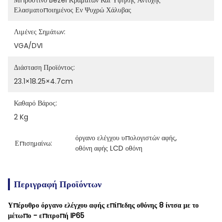
Μπροστινό Bezel Κραμάτων Και Υψηλής Αντοχής 
Ελασματοποιημένος Εν Ψυχρώ Χάλυβας
Λιμένες Σημάτων:
VGA/DVI
Διάσταση Προϊόντος:
23.1×18.25×4.7cm
Καθαρό Βάρος:
2 Kg
όργανο ελέγχου υπολογιστών αφής
, 
Επισημαίνω:
οθόνη αφής LCD οθόνη
Περιγραφή Προϊόντων
Υπέρυθρο όργανο ελέγχου αφής επίπεδης οθόνης 8 ίντσα με το
μέτωπο - επιτροπή IP65