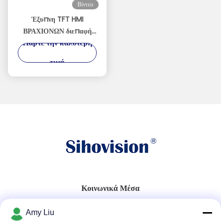
Βίντεο
Έξυπνη TFT HMI
ΒΡΑΧΙΟΝΩΝ διεπαφή
Πάρτε την καλύτερη
μηχανών ατόμων
επιτροπής επίδειξης
τιμή
πυρήνων 450cd/M2
Κοινωνικά Μέσα
Amy Liu