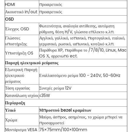
HDMI
προαιρετικός
Ακουστικό in/out
προαιρετικός
OSD
Φωτεινότητα, αναλογία αντίθεσης, αυτόματη
Έλεγχος OSD
ρύθμιση, θέση H/V, γλώσσα επίλεκτο κ.λπ.
Γλώσσες
Αγγλικό, γαλλικό, ισπανικό, πορτογαλικό, ιταλικό,
υποστήριξης
γερμανικό, ρωσικό, ιαπωνικό, κινεζικό κ.λπ.
Παράθυρα XP, παράθυρα το /7/8/10, Linux, Mac
Υποστήριξη OS
OS Χ, αρρενωπό ect.
Παροχή ηλεκτρικού ρεύματος
Εξωτερική παροχή
ηλεκτρικού
Εναλλασσόμενο ρεύμα 100 - 240V, 50-60Hz
ρεύματος
Τάση εργασίας
Συνεχές ρεύμα 12V
Κατανάλωση ισχύος
≤35W
Περίφραξη
Υλικό
Μπροστινό bezel κραμάτων
Μαύρο, άσπρος, ασημένιος, το χρώμα μπορεί να
Χρώμα
προσαρμοστεί
Μοντάρισμα VESA
75×75mm/100×100mm