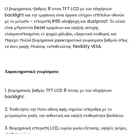
Ο βιομηχανικός-βαθμός 8 ίντσα TFT LCD με των οδηγήσεων
backlight και την εμφάνιση είναι όργανο ελέγχου επίπεδων οθονών
με το μέτωπο - επιτροπή IP65 αδιάβροχη και dustproof. Το υλικό
είναι μπροστινό bezel κραμάτων και υψηλής αντοχής
ελασματοποιημένος εν ψυχρώ χάλυβας, εξαιρετικά σταθεροί, και
παρέχει πολλά βιομηχανικά χαρακτηριστικά γνωρίσματα βαθμού όπως
τα άνευ ραφής πλαίσια, τοποθετώντας flexiblity VESA.
Χαρακτηριστικά γνωρίσματα
1. βιομηχανικός βαθμός TFT LCD 8 ίντσας με των οδηγήσεων
backlight.
2. Υιοθετήστε την πολυ οθόνη αφής σημείου υπέρυθρη με το
μετριασμένο γυαλί, την ανθεκτική και υψηλή σταθερότητα βανδάλων.
3. Βιομηχανική επιτροπή LCD, ευρεία γωνία εξέτασης, υψηλές ψείρες,