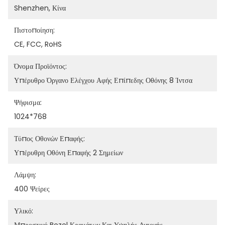
Shenzhen, Κίνα
Πιστοποίηση:
CE, FCC, RoHS
Όνομα Προϊόντος:
Υπέρυθρο Όργανο Ελέγχου Αφής Επίπεδης Οθόνης 8 Ίντσα
Ψήφισμα:
1024*768
Τύπος Οθονών Επαφής:
Υπέρυθρη Οθόνη Επαφής 2 Σημείων
Λάμψη:
400 Ψείρες
Υλικό: