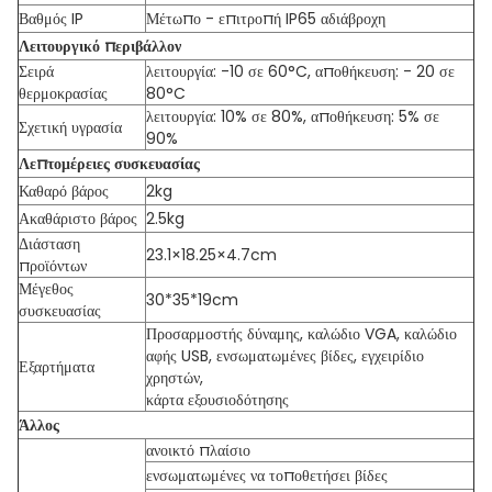
Βαθμός IP
Μέτωπο - επιτροπή IP65 αδιάβροχη
Λειτουργικό περιβάλλον
Σειρά
λειτουργία: -10 σε 60°C, αποθήκευση: - 20 σε
θερμοκρασίας
80°C
λειτουργία: 10% σε 80%, αποθήκευση: 5% σε
Σχετική υγρασία
90%
Λεπτομέρειες συσκευασίας
Καθαρό βάρος
2kg
Ακαθάριστο βάρος
2.5kg
Διάσταση
23.1×18.25×4.7cm
προϊόντων
Μέγεθος
30*35*19cm
συσκευασίας
Προσαρμοστής δύναμης, καλώδιο VGA, καλώδιο
αφής USB, ενσωματωμένες βίδες, εγχειρίδιο
Εξαρτήματα
χρηστών,
κάρτα εξουσιοδότησης
Άλλος
ανοικτό πλαίσιο
ενσωματωμένες να τοποθετήσει βίδες