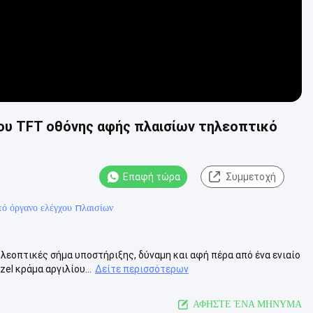
ου TFT οθόνης αφής πλαισίων τηλεοπτικό
Επαφή τώρα
Συμμετοχή
τό όργανο ελέγχου πλαισίων
εοπτικές σήμα υποστήριξης, δύναμη και αφή πέρα από ένα ενιαίο
el κράμα αργιλίου...
Δείτε περισσότερων
ΑΦΗΣΤΕ ΈΝΑ ΜΗΝΥΜΑ