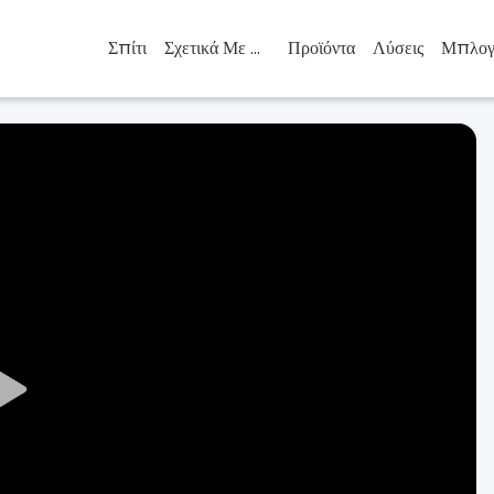
Σπίτι
Σχετικά Με Εμάς
Προϊόντα
Λύσεις
Μπλογ
Play
Video