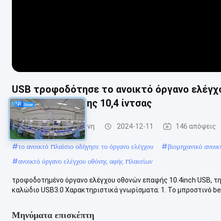
USB τροφοδότησε το ανοικτό όργανο ελέγχ
σήμα υποστήριξης 10,4 ίντσας
Open Frame LCD οθόνη
2024-12-11
146 απόψεις
#
το ανοικτό πλαίσιο οδήγησε το όργανο ελέγχου
#
βιομηχανικό ανοικ
#
ανοικτό όργανο ελέγχου οθόνης αφής πλαισίων
τροφοδοτημένο όργανο ελέγχου οθονών επαφής 10.4inch USB, τηλ
καλώδιο USB3.0 Χαρακτηριστικά γνωρίσματα: 1. Το μπροστινό bez
Μηνύματα επισκέπτη