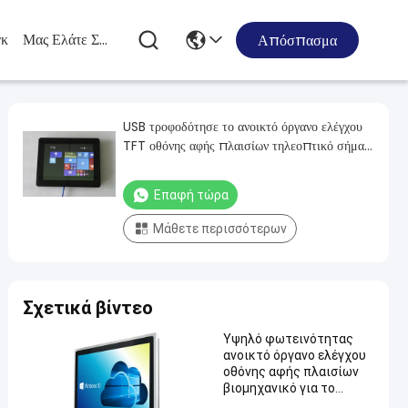
κ
Μας Ελάτε Σε Επαφή Με
Απόσπασμα
USB τροφοδότησε το ανοικτό όργανο ελέγχου
TFT οθόνης αφής πλαισίων τηλεοπτικό σήμα
υποστήριξης 10,4 ίντσας
Επαφή τώρα
Μάθετε περισσότερων
Σχετικά βίντεο
Υψηλό φωτεινότητας
ανοικτό όργανο ελέγχου
οθόνης αφής πλαισίων
βιομηχανικό για το
υπαίθριο περίπτερο