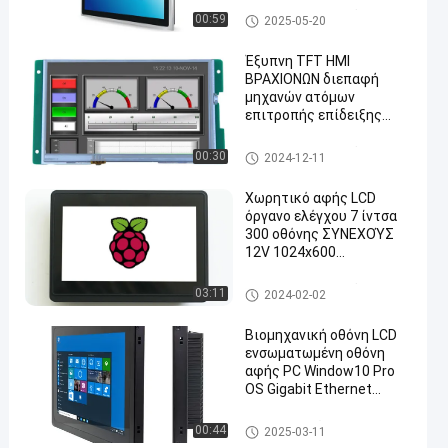
Open Frame LCD οθόνη
00:59
2025-05-20
Έξυπνη TFT HMI
ΒΡΑΧΙΟΝΩΝ διεπαφή
μηχανών ατόμων
επιτροπής επίδειξης
πυρήνων 450cd/M2
Open Frame LCD οθόνη
00:30
2024-12-11
Χωρητικό αφής LCD
όργανο ελέγχου 7 ίντσα
300 οθόνης ΣΥΝΕΧΟΎΣ
12V 1024x600
φωτεινότητα ψειρών
Open Frame LCD οθόνη
03:11
2024-02-02
Βιομηχανική οθόνη LCD
ενσωματωμένη οθόνη
αφής PC Window10 Pro
OS Gigabit Ethernet
συνδεσιμότητα
ενσωματωμένο PC επιτροπή
00:44
2025-03-11
ς αφής